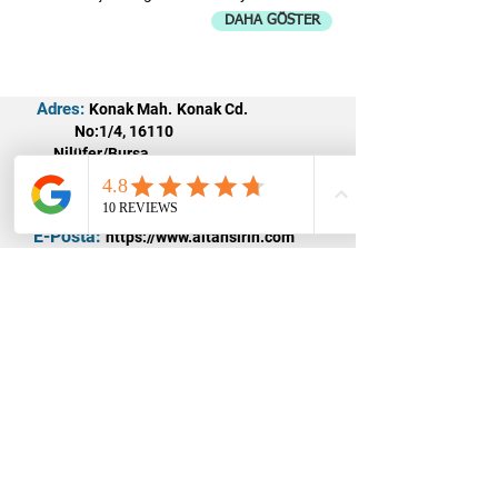
DAHA GÖSTER
Adres:
Konak Mah. Konak Cd.
No:1/4, 16110
Nilüfer/Bursa
Tel:
0224 451 51 97
E-Posta:
https://www.altansirin.com
dtaltan.sirin@hotmail.com
Çalışma Saatleri:
Pazartesi - Cuma 10:00 - 18:00
Cumartesi 10:00 - 15:00
Sosyal Medyada bizi takip edin!