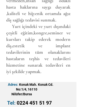
vermeden,insan sağlığı odaklı
hasta haklarına saygı duyarak
,kaliteli ve hijyenik ortamda ağız
diş sağlığı tedavisi sunmak.
Y
urt içindeki ve yurt dışındaki
çeşitli eğitim,kongre,seminer ve
kursları takip ederek modern
diş,estetik ve implant
tedavilerinin tüm olanaklarını
hastaların teşhis ve tedavileri
hizmetine sunarak tedavileri en
iyi şekilde yapmak.
Adres:
Konak Mah. Konak Cd.
No:1/4, 16110
Nilüfer/Bursa
Tel:
0224 451 51 97