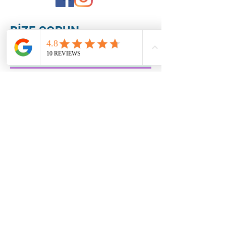
BİZE SORUN
Gönder
Bu sitede yayınlanan resim, video, animasyon ve tasarımlar izinsiz
kopyalanamaz ve başka bilgisayar ortamlarında kullanılamaz. Bu site Türk
Diş Hekimleri Birliği (TDB) web sitesi etik kurallarına göre tasarlanmıştır.