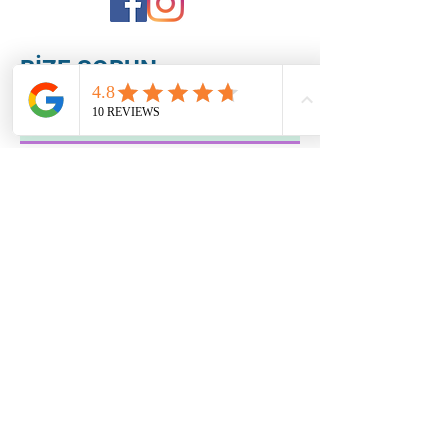
BİZE SORUN
Gönder
Bu sitede yayınlanan resim, video, animasyon ve tasarımlar izinsiz
kopyalanamaz ve başka bilgisayar ortamlarında kullanılamaz. Bu site Türk